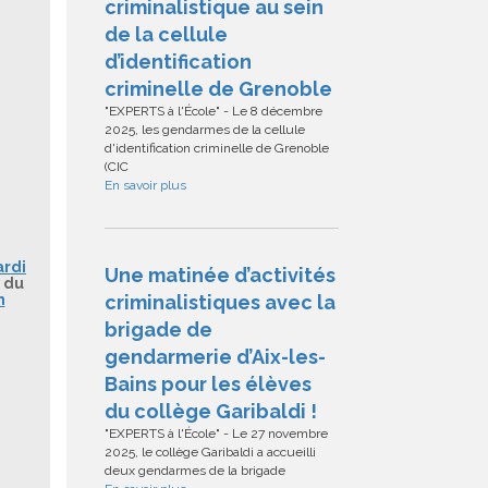
criminalistique au sein
de la cellule
d’identification
criminelle de Grenoble
"EXPERTS à l'École" - Le 8 décembre
2025, les gendarmes de la cellule
d'identification criminelle de Grenoble
(CIC
En savoir plus
ardi
Une matinée d’activités
 du
criminalistiques avec la
n
brigade de
gendarmerie d’Aix-les-
Bains pour les élèves
du collège Garibaldi !
"EXPERTS à l'École" - Le 27 novembre
2025, le collège Garibaldi a accueilli
deux gendarmes de la brigade