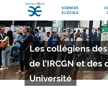
SCIENCES
C
À L'ÉCOLE
Les collégiens de
de l’IRCGN et des 
Université