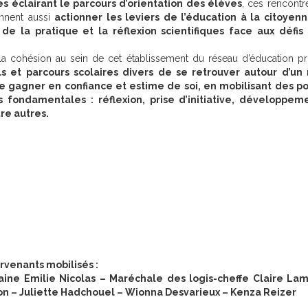
res éclairant le parcours d’orientation des élèves
, ces rencontr
ennent aussi
actionner les leviers de l’éducation à la citoyen
e la pratique et la réflexion scientifiques face aux défis 
la cohésion au sein de cet établissement du réseau d’éducation prio
ils et parcours scolaires divers de se retrouver autour d’u
 gagner en confiance et estime de soi, en mobilisant des p
fondamentales : réflexion, prise d’initiative, développem
re autres.
rvenants mobilisés :
ine Emilie Nicolas – Maréchale des logis-cheffe Claire Lam
pon – Juliette Hadchouel – Wionna Desvarieux – Kenza Reizer