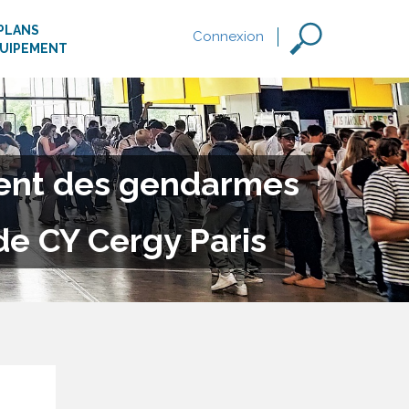
PLANS
Connexion
QUIPEMENT
rent des gendarmes
de CY Cergy Paris