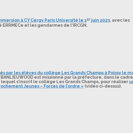
er
mmersion à CY Cergy Paris Université le 1
juin 2023
,
avec les
.
té ERRMECe et les gendarmes de l’IRCGN
s par les élèves du collège Les Grands Champs à Poissy le m
es BANLIEUWOOD est missionné par la préfecture, dans le cadre
equel s’inscrit le collège Les Grands Champs, pour réaliser
u
ochement Jeunes – Forces de l’ordre »
(vidéo ci-dessus).