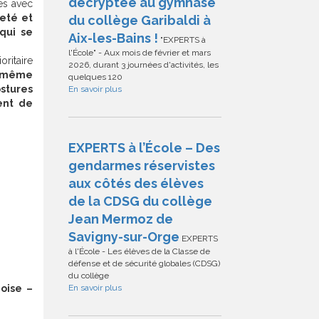
décryptée au gymnase
es avec
neté et
du collège Garibaldi à
qui se
Aix-les-Bains !
"EXPERTS à
l'École" - Aux mois de février et mars
ritaire
2026, durant 3 journées d'activités, les
n même
quelques 120
ostures
En savoir plus
ent de
EXPERTS à l’École – Des
gendarmes réservistes
aux côtés des élèves
de la CDSG du collège
Jean Mermoz de
Savigny-sur-Orge
EXPERTS
à l'École - Les élèves de la Classe de
défense et de sécurité globales (CDSG)
du collège
En savoir plus
oise –