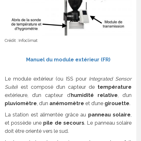
Crédit : Infoclimat
Manuel du module extérieur (FR)
Le module extérieur (ou ISS pour
Integrated Sensor
Suite
) est composé d’un capteur de
température
extérieure, d’un capteur d’
humidité relative
, d’un
pluviomètre
, d’un
anémomètre
et d’une
girouette
.
La station est alimentée grâce au
panneau solaire
,
et possède une
pile de secours
. Le panneau solaire
doit être orienté vers le sud.