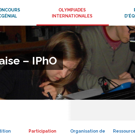
ONCOURS
OLYMPIADES
CGÉNIAL
INTERNATIONALES
D'É
çaise – IPhO
ition
Participation
Organisation de
Ressourc