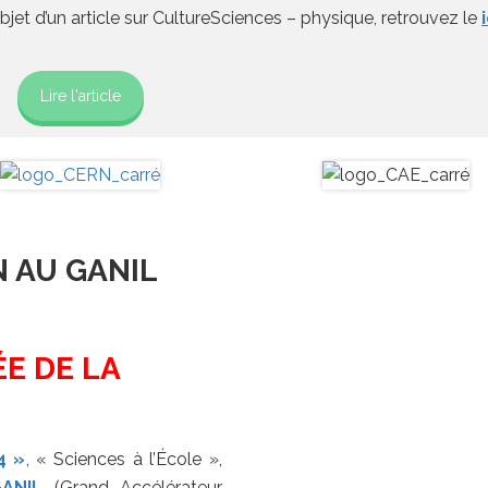
bjet d’un article sur CultureSciences – physique, retrouvez le
i
Lire l'article
 AU GANIL
ÉE DE LA
4 »
, « Sciences à l’École »,
ANIL
(Grand Accélérateur