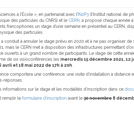
iences à l’École », en partenariat avec l’
IN2P3
(l’Institut national de 
sique des particules du CNRS
) et le
CERN
, a proposé chaque année à
ants francophones un stage d’une semaine en présentiel au CERN, di
physique des particules.
re a conduit à annuler le stage prévu en 2020 et à ne pas organiser de 
21, mais le CERN met à disposition des infrastructures permettant d’or
ce ouverts à un grand nombre de participants. Le stage de cette anné
me de six visioconférences les
mercredis 15 décembre 2021, 12 ja
 6 avril et 18 mai 2022 de 17h à 20h
.
nce comportera une conférence, une visite d’installation à distance e
s-réponses.
 informations sur le stage et les modalités d’inscription dans ce
doc
ut remplir le
formulaire d’inscription
avant le
30 novembre
8 décemb