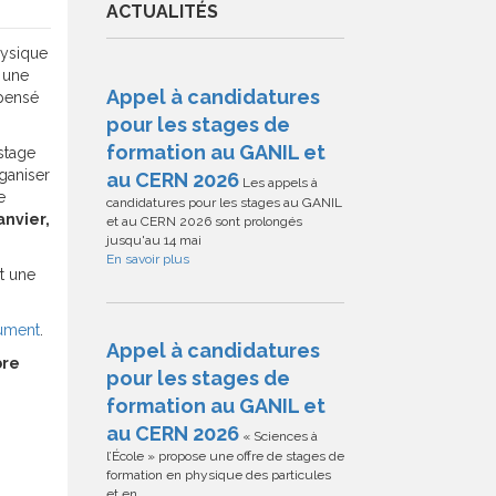
ACTUALITÉS
physique
 une
Appel à candidatures
spensé
pour les stages de
formation au GANIL et
stage
ganiser
au CERN 2026
Les appels à
e
candidatures pour les stages au GANIL
nvier,
et au CERN 2026 sont prolongés
jusqu'au 14 mai
En savoir plus
t une
ument
.
Appel à candidatures
re
pour les stages de
formation au GANIL et
au CERN 2026
« Sciences à
l’École » propose une offre de stages de
formation en physique des particules
et en