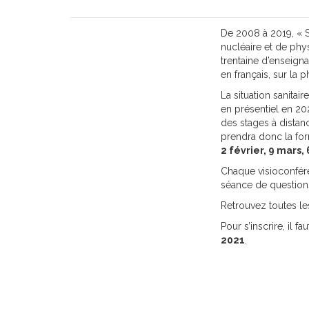
De 2008 à 2019, « Sc
nucléaire et de phy
trentaine d’enseign
en français, sur la 
La situation sanitai
en présentiel en 20
des stages à distan
prendra donc la for
2 février, 9 mars,
Chaque visioconfére
séance de question
Retrouvez toutes les
Pour s’inscrire, il fa
2021
.