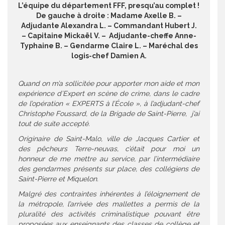
L’équipe du département FFF, presqu’au complet !
De gauche à droite : Madame Axelle B. –
Adjudante Alexandra L. – Commandant Hubert J.
– Capitaine Mickaël V. – Adjudante-cheffe Anne-
Typhaine B. – Gendarme Claire L. – Maréchal des
logis-chef Damien A.
Quand on m’a sollicitée pour apporter mon aide et mon
expérience d’Expert en scène de crime, dans le cadre
de l’opération « EXPERTS à l’École », à l’adjudant-chef
Christophe Foussard, de la Brigade de Saint-Pierre, j’ai
tout de suite accepté.
Originaire de Saint-Malo, ville de Jacques Cartier et
des pêcheurs Terre-neuvas, c’était pour moi un
honneur de me mettre au service, par l’intermédiaire
des gendarmes présents sur place, des collégiens de
Saint-Pierre et Miquelon.
Malgré des contraintes inhérentes à l’éloignement de
la métropole, l’arrivée des mallettes a permis de la
pluralité des activités criminalistique pouvant être
proposées aux enseignants des classes de collège et