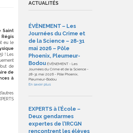
ACTUALITÉS
ÉVÈNEMENT – Les
 Saint
Journées du Crime et
r
Régis
de la Science – 28-31
t eu le
mai 2026 – Pôle
hysique
) ! Les
Phoenix, Pleumeur-
ouement
Bodou
ÉVÈNEMENT - Les
ébut de
Journées du Crime et de la Science -
aire de
28-31 mai 2026 - Pôle Phoenix,
nces à
Pleumeur-Bodou
En savoir plus
’autres
EXPERTS
EXPERTS à l’École –
Deux gendarmes
expertes de l’IRCGN
rencontrent les élèves