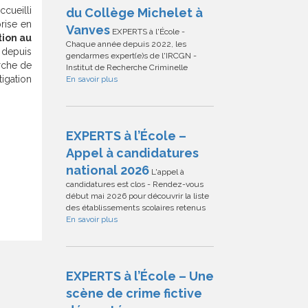
cueilli
du Collège Michelet à
rise en
Vanves
EXPERTS à l'École -
tion au
Chaque année depuis 2022, les
e depuis
gendarmes expert(e)s de l'IRCGN -
rche de
Institut de Recherche Criminelle
tigation
En savoir plus
EXPERTS à l’École –
Appel à candidatures
national 2026
L'appel à
candidatures est clos - Rendez-vous
début mai 2026 pour découvrir la liste
des établissements scolaires retenus
En savoir plus
EXPERTS à l’École – Une
scène de crime fictive