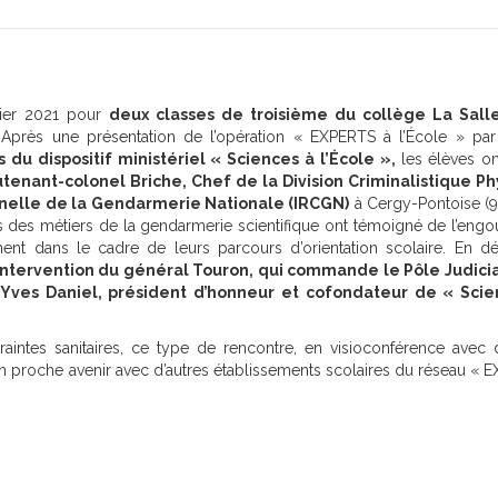
vier 2021 pour
deux classes de troisième du collège La Salle
.
Après une présentation de l’opération « EXPERTS à l’École » pa
 du dispositif ministériel « Sciences à l’École »,
les élèves on
utenant-colonel Briche, Chef de la Division Criminalistique P
minelle de la Gendarmerie Nationale (IRCGN)
à Cergy-Pontoise (95
 des métiers de la gendarmerie scientifique ont témoigné de l’eng
nt dans le cadre de leurs parcours d’orientation scolaire. En d
intervention du général Touron, qui commande le Pôle Judici
Yves Daniel, président d’honneur et cofondateur de « Scie
traintes sanitaires, ce type de rencontre, en visioconférence avec d
n proche avenir avec d’autres établissements scolaires du réseau « 