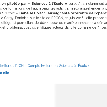
ion pilotée par « Sciences à l’École »
puisqu’il a notamment ac
s de formations de haut niveau, les aidant à mieux appréhender la p
 à l’École ».
Isabelle Boisan, enseignante référente de l’opéra
due à Cergy-Pontoise, sur le site de l’IRCGN, en juin 2016 : elle propos
 collège lui permettant de développer de manière innovante la déma
ux et problématiques scientifiques actuels dans le domaine de l’inves
witter du PJGN
–
Compte twitter de « Sciences à l’École »
n clic
!