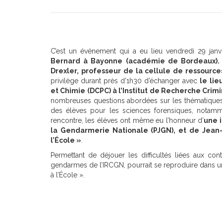
C’est un événement qui a eu lieu vendredi 29 jan
Bernard à Bayonne (académie de Bordeaux)
Drexler, professeur de la cellule de ressources
privilège durant près d’1h30 d’échanger avec
le lie
et Chimie (DCPC) à l’Institut de Recherche Cri
nombreuses questions abordées sur les thématiques
des élèves pour les sciences forensiques, notamme
rencontre, les élèves ont même eu l’honneur d’
une 
la Gendarmerie Nationale (PJGN), et de Jean-
l’École »
.
Permettant de déjouer les difficultés liées aux con
gendarmes de l’IRCGN, pourrait se reproduire dans u
à l’École ».