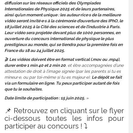
diffusion sur les réseaux officiels des Olympiades
Internationales de Physique 2025 et de leurs partenaires,
ainsi qu’un moment unique : les auteur·rice·s de la meilleure
vidéo seront invité·e·s à la cérémonie d’ouverture des IPhO, le
18 juillet 2025 à la Cité des sciences et de l’industrie à Paris.
Leur vidéo sera projetée devant plus de 1000 personnes, en
ouverture du concours international de physique le plus
prestigieux au monde, qui se tiendra pour la première fois en
France du 18 au 24 juillet 2025.
🎬
Les vidéos doivent être en format vertical (.mov ou .mp4),
durer entre 1 min 40 et 2 min 20
, et être accompagnées d’une
attestation de droit à l’image signée (par les parents si tu es
mineur·e, ou par toi-même si tu es majeur·e).
Le dépôt se fait
via un formulaire en ligne. Tu peux participer autant de fois
que tu le souhaites.
Date limite de participation : 15 juin 2025.
»
📌 Retrouvez en cliquant sur le flyer
ci-dessous toutes les infos pour
participer au concours ! ⤵️