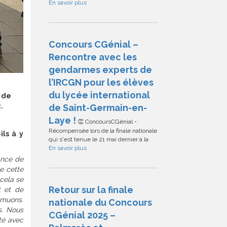
En savoir plus
Concours CGénial –
Rencontre avec les
gendarmes experts de
l’IRCGN pour les élèves
du lycée international
e de
.
de Saint-Germain-en-
Laye !
👏 ConcoursCGénial -
Récompensée lors de la finale nationale
ils à y
qui s'est tenue le 21 mai dernier à la
En savoir plus
sance de
ue cette
cela se
Retour sur la finale
t et de
e muons.
nationale du Concours
s. Nous
CGénial 2025 –
té avec