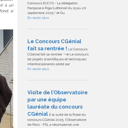
Concours EUCYS - La délégation
it à un
française à Riga (Lettonie) du 15 au 20
ond, si
septembre 2025 ! 📣 Du
En savoir plus
Le Concours CGénial
fait sa rentrée !
Le Concours
CGénial fait sa rentrée ! 📣 Le concours
de projets scientifiques et techniques
interdisciplinaires piloté par
En savoir plus
Visite de l’Observatoire
par une équipe
lauréate du concours
CGénial
À la suite de la finale du
concours CGénial 2025, l'Observatoire
de Paris - PSL a récompensé une