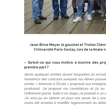
Jean-Brice Meyer (à gauche) et Tristan Cléme
l’Université Paris-Saclay, lors de la final
–
Qu’est-ce qui vous motive à inscrire des pro
prendre part ?
Après quelques années durant lesquelles j’ai encadré 
l’existence des concours auxquels les élèves pouvaie
année, « Sciences à l’École » proposait aux enseigna
produisait. J’ai proposé ma candidature et j’ai e
l’infiniment grand. Suite à ce stage, j’ai postulé à 
J’ai ainsi pu en obtenir un pour une durée de 2 an
avons été amenés à modifier l’agencement du détec