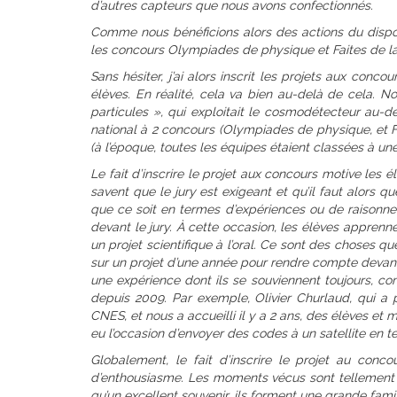
d’autres capteurs que nous avons confectionnés.
Comme nous bénéficions alors des actions du disposi
les concours Olympiades de physique et Faites de l
Sans hésiter, j’ai alors inscrit les projets aux conco
élèves. En réalité, cela va bien au-delà de cela. No
particules », qui exploitait le cosmodétecteur au-de
national à 2 concours (Olympiades de physique, et Fa
(à l’époque, toutes les équipes étaient classées à un
Le fait d’inscrire le projet aux concours motive les él
savent que le jury est exigeant et qu’il faut alors que 
que ce soit en termes d’expériences ou de raisonnem
devant le jury. À cette occasion, les élèves appren
un projet scientifique à l’oral. Ce sont des choses q
sur un projet d’une année pour rendre compte devant
une expérience dont ils se souviennent toujours, c
depuis 2009. Par exemple, Olivier Churlaud, qui a p
CNES, et nous a accueilli il y a 2 ans, des élèves et
eu l’occasion d’envoyer des codes à un satellite en t
Globalement, le fait d’inscrire le projet au con
d’enthousiasme. Les moments vécus sont tellement i
qu’un excellent souvenir, ils forment une grande fam