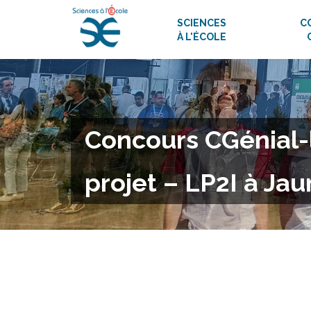
SCIENCES
C
À L'ÉCOLE
Concours CGénial-
projet – LP2I à Ja