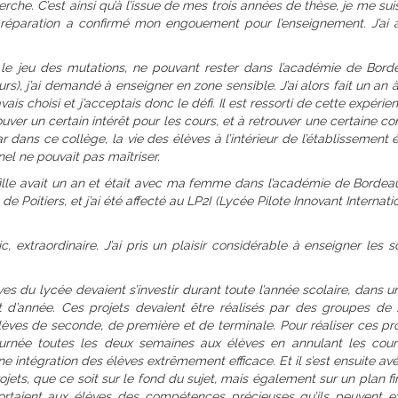
rche. C’est ainsi qu’à l’issue de mes trois années de thèse, je me suis
réparation a confirmé mon engouement pour l’enseignement. J’ai a
 le jeu des mutations, ne pouvant rester dans l’académie de Borde
s), j’ai demandé à enseigner en zone sensible. J’ai alors fait un an 
avais choisi et j’acceptais donc le défi. Il est ressorti de cette expérie
uver un certain intérêt pour les cours, et à retrouver une certaine co
 dans ce collège, la vie des élèves à l’intérieur de l’établissement 
el ne pouvait pas maîtriser.
ille avait un an et était avec ma femme dans l’académie de Bordea
Poitiers, et j’ai été affecté au LP2I (Lycée Pilote Innovant Internati
, extraordinaire. J’ai pris un plaisir considérable à enseigner les 
es du lycée devaient s’investir durant toute l’année scolaire, dans u
 d’année. Ces projets devaient être réalisés par des groupes de 
èves de seconde, de première et de terminale. Pour réaliser ces proj
urnée toutes les deux semaines aux élèves en annulant les cour
ne intégration des élèves extrêmement efficace. Et il s’est ensuite av
ets, que ce soit sur le fond du sujet, mais également sur un plan fi
ortaient aux élèves des compétences précieuses qu’ils peuvent ex