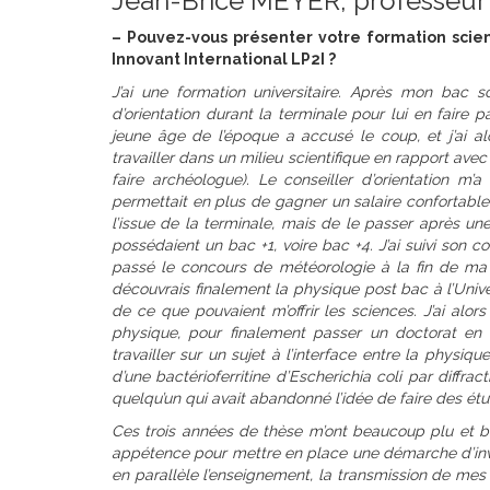
Jean-Brice MEYER, professeur
–
Pouvez-vous présenter votre formation scien
Innovant International LP2I ?
J’ai une formation universitaire. Après mon bac sci
d’orientation durant la terminale pour lui en faire 
jeune âge de l’époque a accusé le coup, et j’ai a
travailler dans un milieu scientifique en rapport avec 
faire archéologue). Le conseiller d’orientation m
permettait en plus de gagner un salaire confortable
l’issue de la terminale, mais de le passer après u
possédaient un bac +1, voire bac +4. J’ai suivi son 
passé le concours de météorologie à la fin de ma pr
découvrais finalement la physique post bac à l’Univer
de ce que pouvaient m’offrir les sciences. J’ai alo
physique, pour finalement passer un doctorat en p
travailler sur un sujet à l’interface entre la physiqu
d’une bactérioferritine d’
Escherichia coli
par diffrac
quelqu’un qui avait abandonné l’idée de faire des étu
Ces trois années de thèse m’ont beaucoup plu et bea
appétence pour mettre en place une démarche d’inve
en parallèle l’enseignement, la transmission de mes 