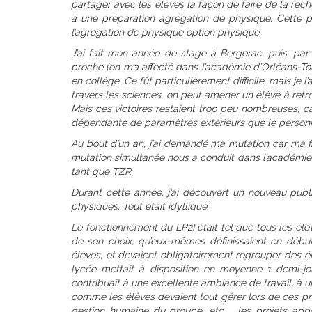
partager avec les élèves la façon de faire de la reche
à une préparation agrégation de physique. Cette p
l’agrégation de physique option physique.
J’ai fait mon année de stage à Bergerac, puis, par
proche (on m’a affecté dans l’académie d’Orléans-Tour
en collège. Ce fût particulièrement difficile, mais je l’
travers les sciences, on peut amener un élève à retro
Mais ces victoires restaient trop peu nombreuses, car
dépendante de paramètres extérieurs que le personn
Au bout d’un an, j’ai demandé ma mutation car ma f
mutation simultanée nous a conduit dans l’académie de 
tant que TZR.
Durant cette année, j’ai découvert un nouveau public
physiques. Tout était idyllique.
Le fonctionnement du LP2I était tel que tous les élèv
de son choix, qu’eux-mêmes définissaient en début
élèves, et devaient obligatoirement regrouper des él
lycée mettait à disposition en moyenne 1 demi-jo
contribuait à une excellente ambiance de travail, à u
comme les élèves devaient tout gérer lors de ces proj
gestion humaine du groupe, etc. , les projets app