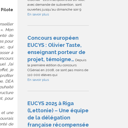
avec demande de subvention, sont
 Pilote
ouvertes jusqu'au dimanche soir 9
En savoir plus
seiller
s ». Mon
onté de
Concours européen
pas pour
EUCYS : Olivier Taste,
ac, qui
enseignant porteur de
asser à
oncours
projet, témoigne…
Depuis
e). J’ai
la première édition du concours
fet, je
CGénial en 2008, ce sont pas moins de
110 000 élèves qui
profiter
En savoir plus
ue, DEA
ouhaité
tructure
t, pour
EUCYS 2025 à Riga
(Lettonie) – Une équipe
 et une
de la délégation
ouvrais
lonté de
française récompensée