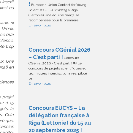
 inscrit
!
European Union Contest for Young
insi eu
Scientists - EUCYS2025 à Riga
(Lettonie) Une équipe française
récompensée pour la première
aux, ni
En savoir plus
à Dreux,
nce qu’à
nfiance.
été trop
Concours CGénial 2026
– C’est parti !
Concours
ux. Une
CGénial 2026 - C'est parti ! 📢 Le
onal) en
concours de projets scientifiques et
techniques interdisciplinaires, piloté
par
sciences
En savoir plus
n projet
12 à 15
Concours EUCYS – La
ets, le
s. Cela
délégation française à
éré que,
Riga (Lettonie) du 15 au
nancier,
20 septembre 2025 !
ploiter