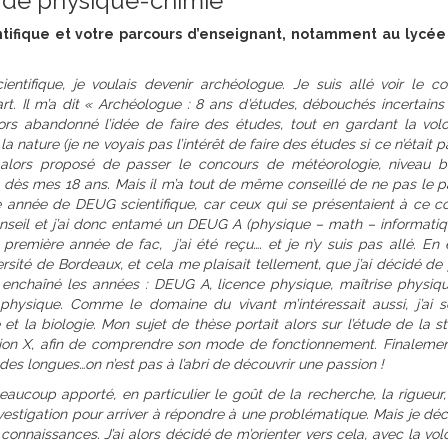
 de physique-chimie
tifique et votre parcours d’enseignant, notamment au lycée
entifique, je voulais devenir archéologue. Je suis allé voir le con
part. Il m’a dit « Archéologue : 8 ans d’études, débouchés incertain
lors abandonné l’idée de faire des études, tout en gardant la vol
la nature (je ne voyais pas l’intérêt de faire des études si ce n’était 
’a alors proposé de passer le concours de météorologie, niveau b
 dès mes 18 ans. Mais il m’a tout de même conseillé de ne pas le p
ne année de DEUG scientifique, car ceux qui se présentaient à ce c
conseil et j’ai donc entamé un DEUG A (physique – math – informatiqu
emière année de fac, j’ai été reçu…. et je n’y suis pas allé. En ef
sité de Bordeaux, et cela me plaisait tellement, que j’ai décidé de 
rs enchaîné les années : DEUG A, licence physique, maîtrise physiq
hysique. Comme le domaine du vivant m’intéressait aussi, j’ai s
e et la biologie. Mon sujet de thèse portait alors sur l’étude de la s
tion X, afin de comprendre son mode de fonctionnement. Finalemen
des longues…on n’est pas à l’abri de découvrir une passion !
ucoup apporté, en particulier le goût de la recherche, la rigueur,
stigation pour arriver à répondre à une problématique. Mais je déc
connaissances. J’ai alors décidé de m’orienter vers cela, avec la vo