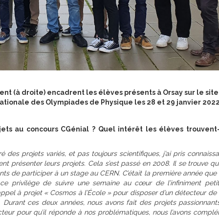
nt (à droite) encadrent les élèves présents à Orsay sur le sit
e nationale des Olympiades de Physique les 28 et 29 janvier 2022
jets au concours CGénial ? Quel intérêt les élèves trouvent-
des projets variés, et pas toujours scientifiques, j’ai pris connais
nt présenter leurs projets. Cela s’est passé en 2008. Il se trouve q
nts de participer à un stage au CERN. C’était la première année que 
u ce privilège de suivre une semaine au cœur de l’infiniment peti
un appel à projet « Cosmos à l’École » pour disposer d’un détecteur d
s. Durant ces deux années, nous avons fait des projets passionnant
teur pour qu’il réponde à nos problématiques, nous l’avons complé