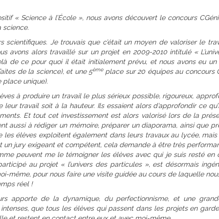
tif « Science à l’École », nous avons découvert le concours CGénia
a science.
urs scientifiques. Je trouvais que c’était un moyen de valoriser le tra
us avons alors travaillé sur un projet en 2009-2010 intitulé « L’uni
là de ce pour quoi il était initialement prévu, et nous avons eu un 
ème
ites de la science), et une 5
place sur 20 équipes au concours 
e place unique).
èves à produire un travail le plus sérieux possible, rigoureux, approfo
leur travail soit à la hauteur. Ils essaient alors d’approfondir ce qu’i
ents. Et tout cet investissement est alors valorisé lors de la prése
nent aussi à rédiger un mémoire, préparer un diaporama, ainsi que pr
ue les élèves exploitent également dans leurs travaux au lycée, mais 
 un jury exigeant et compétent, cela demande à être très performant
omme peuvent me le témoigner les élèves avec qui je suis resté en 
articipé au projet « l’univers des particules », est désormais ingén
 moi-même, pour nous faire une visite guidée au cours de laquelle no
emps réel !
cours apporte de la dynamique, du perfectionnisme, et une gran
ntenses, que tous les élèves qui passent dans les projets en garde
ille et restent en contact entre eux et avec moi-même.