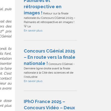
Palmarès et
rétrospective en
l, puis
images !
Retour sur la finale
nationale du Concours CGénial 2025 –
vail des
Palmarès et rétrospective en images !
vers des
💡 La
En savoir plus
er
1
prix
CGénial
ndi. Ils
Concours CGénial 2025
ls font,
– En route vers la finale
ntation
nationale !
ésenter
Concours CGénial -
le faire
Dernière ligne droite avant la finale
nationale à la Cité des sciences et de
. C’est
l'industrie
contact
En savoir plus
ieur au
us avons
de dose
IPhO France 2025 –
nt plus
Concours Vidéo – Deux