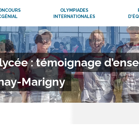
ONCOURS
OLYMPIADES
CGÉNIAL
INTERNATIONALES
D'É
lycée : témoignage d’ense
unay-Marigny