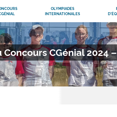
ONCOURS
OLYMPIADES
CGÉNIAL
INTERNATIONALES
D'É
u Concours CGénial 2024 –