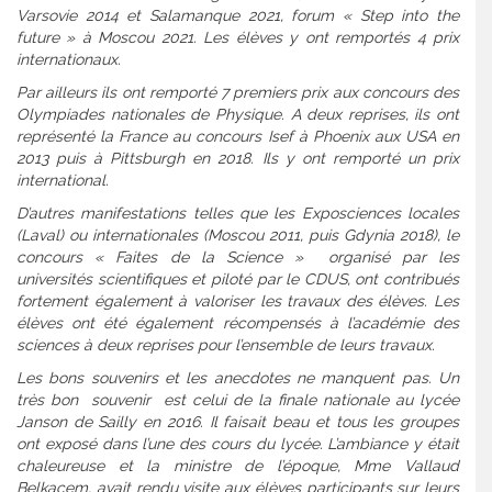
Varsovie 2014 et Salamanque 2021, forum « Step into the
future » à Moscou 2021. Les élèves y ont remportés 4 prix
internationaux.
Par ailleurs ils ont remporté 7 premiers prix aux concours des
Olympiades nationales de Physique. A deux reprises, ils ont
représenté la France au concours Isef à Phoenix aux USA en
2013 puis à Pittsburgh en 2018. Ils y ont remporté un prix
international.
D’autres manifestations telles que les Exposciences locales
(Laval) ou internationales (Moscou 2011, puis Gdynia 2018), le
concours « Faites de la Science » organisé par les
universités scientifiques et piloté par le CDUS, ont contribués
fortement également à valoriser les travaux des élèves. Les
élèves ont été également récompensés à l’académie des
sciences à deux reprises pour l’ensemble de leurs travaux.
Les bons souvenirs et les anecdotes ne manquent pas. Un
très bon souvenir est celui de la finale nationale au lycée
Janson de Sailly en 2016. Il faisait beau et tous les groupes
ont exposé dans l’une des cours du lycée. L’ambiance y était
chaleureuse et la ministre de l’époque, Mme Vallaud
Belkacem, avait rendu visite aux élèves participants sur leurs