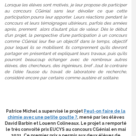
Lorsque les élèves sont motivés, je leur propose de participer
au concours CGénial sans leur dévoiler ce que cette
participation pourra leur apporter. Leurs réactions pendant le
concours et leurs témoignages ultérieurs, parfois des années
après, prennent alors d’autant plus de valeur. Dès le début
d’un projet, la perspective d’une participation à un concours
comme CGénial leur fixe un objectif dans le temps, objectif
pour lequel ils se mobilisent. Ils comprennent qu’ils devront
partager en présentant et expliquant leurs travaux, puis qu’ils
pourront beaucoup échanger avec de nombreux autres
élèves, des chercheurs, des ingénieurs, bref …tout le contraire
de l’idée fausse du travail de laboratoire de recherche,
considéré encore par certains comme austère et solitaire.
Patrice Michel a supervisé le projet
Peut-on faire de la
chimie avec une petite goutte ?
, mené par les élèves
David Barbin et Louenn Colineaux. Le projet a remporté
le très convoité prix EUCYS au concours CGénial en mai
2021. Ce premier prix a permis aux deux élèves de