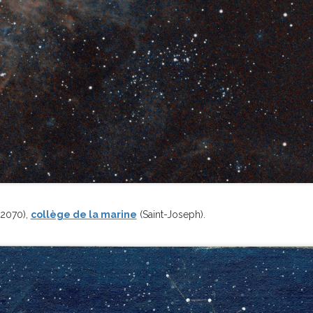
2070),
collège de la marine
(Saint-Joseph).