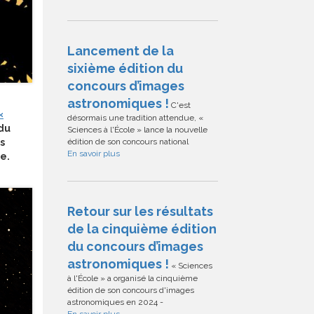
Lancement de la
sixième édition du
concours d’images
astronomiques !
C'est
«
désormais une tradition attendue, «
 du
Sciences à l'École » lance la nouvelle
édition de son concours national
s
En savoir plus
re.
Retour sur les résultats
de la cinquième édition
du concours d’images
astronomiques !
« Sciences
à l'École » a organisé la cinquième
édition de son concours d'images
astronomiques en 2024 -