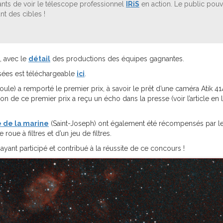
pants de voir le télescope professionnel
IRiS
en action. Le public pouv
nt des cibles !
, avec le
détail
des productions des équipes gagnantes.
osées est téléchargeable
ici
.
oule) a remporté le premier prix, à savoir le prêt d’une caméra Atik 4
ntion de ce premier prix a reçu un écho dans la presse (voir l’article en 
 de la marine
(Saint-Joseph) ont également été récompensés par le
oue à filtres et d’un jeu de filtres.
ayant participé et contribué à la réussite de ce concours !