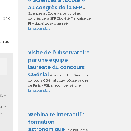
« Sciences à l’École »
au congrès de la SFP
«
Sciences à l'École » a participé au
r
prix.
congrès de la SFP (Société Française de
Physique) 2025 organisé
e
En savoir plus
on au
Visite de l’Observatoire
par une équipe
lauréate du concours
CGénial
À la suite de la finale du
concours CGénial 2025, l'Observatoire
de Paris - PSL a récompensé une
En savoir plus
s, «
Une
 «
Webinaire interactif :
formation
astronomique
La cinquième