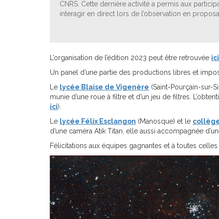
CNRS. Cette dernière activité a permis aux partici
interagir en direct lors de l’observation en proposa
L’organisation de l’édition 2023 peut être retrouvée
ici
Un panel d’une partie des productions libres et imp
Le
lycée Blaise de Vigenère
(Saint-Pourçain-sur-Si
munie d’une roue à filtre et d’un jeu de filtres. L’obte
ici
).
Le
lycée Félix Esclangon
(Manosque) et le
collège
d’une caméra Atik Titan, elle aussi accompagnée d’une r
Félicitations aux équipes gagnantes et à toutes celles 