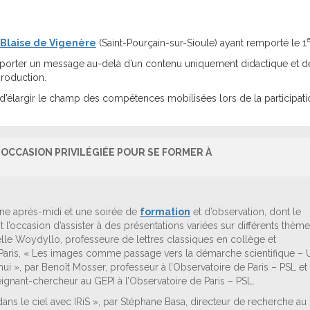
e
 Blaise de Vigenère
(Saint-Pourçain-sur-Sioule) ayant remporté le 1
 de porter un message au-delà d’un contenu uniquement didactique et d
production.
t d’élargir le champ des compétences mobilisées lors de la participati
OCCASION PRIVILÉGIÉE POUR SE FORMER À
 une après-midi et une soirée de
formation
et d’observation, dont le
it l’occasion d’assister à des présentations variées sur différents thème
abelle Woydyllo, professeure de lettres classiques en collège et
e Paris, « Les images comme passage vers la démarche scientifique – 
hui », par Benoît Mosser, professeur à l’Observatoire de Paris – PSL et
ignant-chercheur au GEPI à l’Observatoire de Paris – PSL.
 dans le ciel avec IRiS », par Stéphane Basa, directeur de recherche au