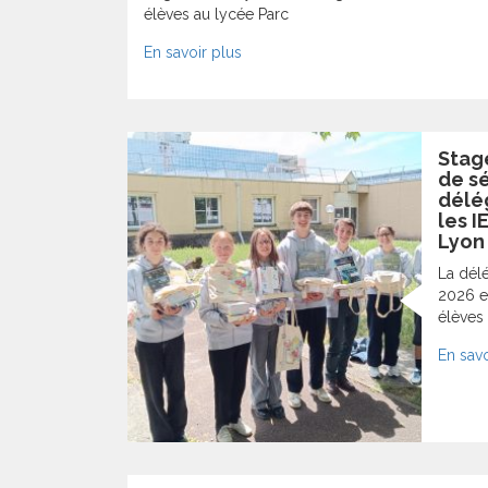
élèves au lycée Parc
En savoir plus
Stag
de sé
délé
les I
Lyon
La dél
2026 e
élèves 
En savo