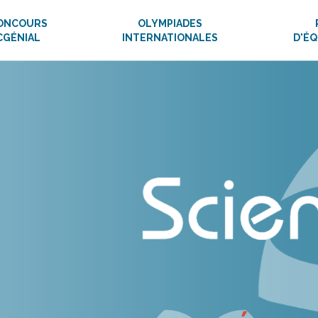
ONCOURS
OLYMPIADES
CGÉNIAL
INTERNATIONALES
D'É
ces à l’École – Sou
nement scientifique