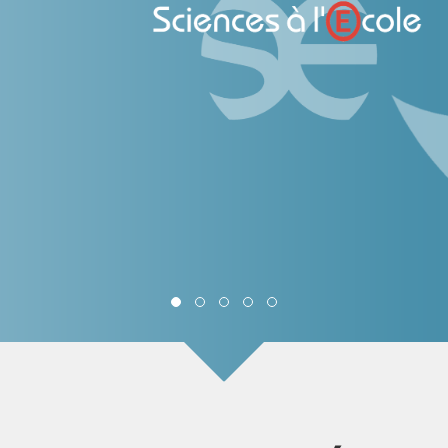
 lycées – Promotio
EN SAVOIR PLUS