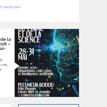
En savoir plus
de la
026 –
ur-
du
1 mai
r-