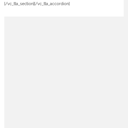
[/vc_tta_section][/vc_tta_accordion]