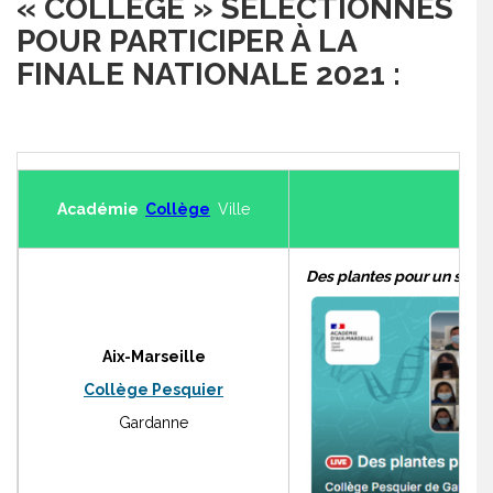
« COLLÈGE » SÉLECTIONNÉS
POUR PARTICIPER À LA
FINALE NATIONALE 2021 :
Académie
Collège
Ville
Ti
Des plantes pour un sol pl
Aix-Marseille
Collège Pesquier
Gardanne