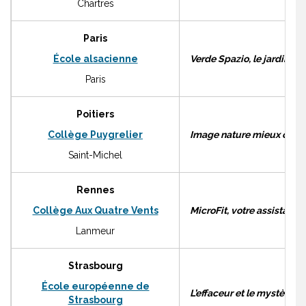
Chartres
Paris
É
cole alsacienne
Verde Spazio, le jardin du
Paris
Poitiers
Collège Puygrelier
Image nature mieux comp
Saint-Michel
Rennes
Collège Aux Quatre Vents
MicroFit, votre assistant s
Lanmeur
Strasbourg
É
cole européenne de
L’effaceur et le mystère de
Strasbourg