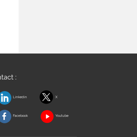
s
tact :
Linkedin
X
Facebook
Youtube