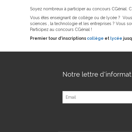
Soyez nombreux à participer au concours CGénial. Co
Vous êtes enseignant de collège ou de lycée ? Vous 
sciences , la technologie et les entreprises ? Vous s
Participez au concours CGénial !
Premier tour d’inscriptions
collège
et
lycée
jusq
Notre lettre d'informati