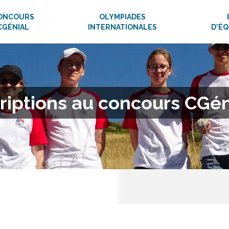
ONCOURS
OLYMPIADES
CGÉNIAL
INTERNATIONALES
D'É
riptions au concours CGén