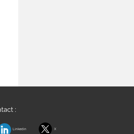
tact :
Linkedin
X